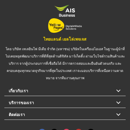
ไทยแลนด์ เยลโล่เพจเจส
โดย บริษัท เทเลอินโฟ มีเดีย จำกัด (มหาชน) บริษัทในเครือเอไอเอส ในฐานะผู้นำที่
ไม่เคยหยุดพัฒนาบริการที่ดีที่สุดด้านดิจิทัล มาร์เก็ตติ้ง ผ่านเว็บไซต์รวมสินค้าและ
บริการ จากผู้ประกอบการที่เชื่อถือได้ มีการตรวจสอบและยืนยันตัวตนจริง และ
ครอบคลุมทุกหมวดธุรกิจมากที่สุดในประเทศ เราจะมอบบริการที่เหนือความคาด
หมาย จากทีมงานคุณภาพ
เกี่ยวกับเรา
บริการของเรา
ติดต่อเรา