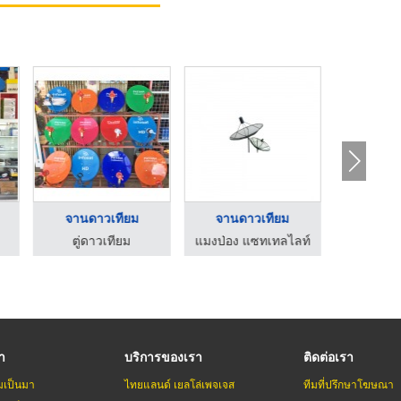
จานดาวเทียม
จานดาวเทียม
กล้องวงจ
ตู่ดาวเทียม
แมงป่อง แซทเทลไลท์
รา
บริการของเรา
ติดต่อเรา
มเป็นมา
ไทยแลนด์ เยลโล่เพจเจส
ทีมที่ปรึกษาโฆษณา