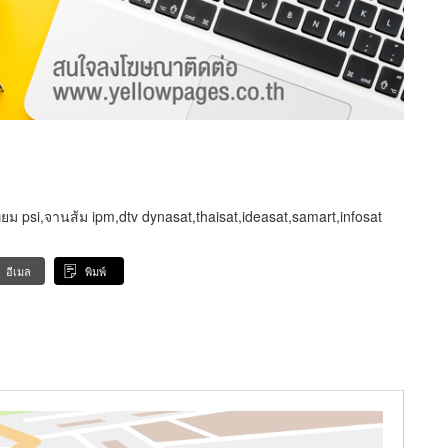
ม psi,จานส้ม ipm,dtv dynasat,thaisat,ideasat,samart,infosat
อีเมล
พิมพ์