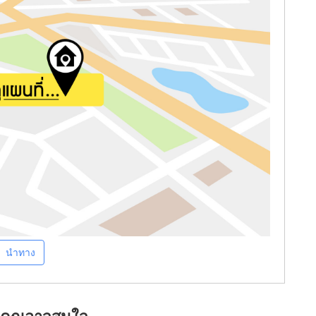
นำทาง