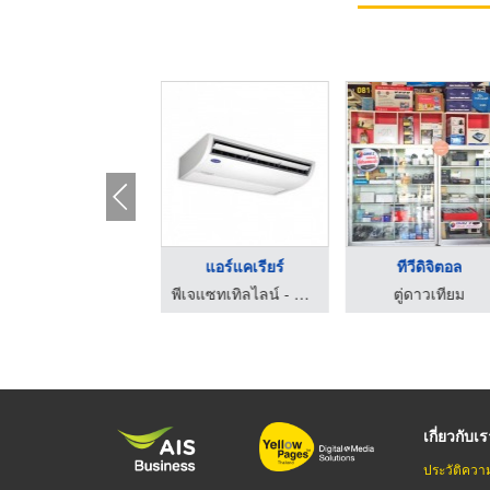
เสาตั้งจานดาวเทียม
แอร์แคเรียร์
ทีวีดิจิตอล
มงป่อง แซทเทลไลท์
พีเจแซทเทิลไลน์ - ติดตั้งกล้องวงจรปิด จานดาวเทียม กรุงเทพกรีฑา
ตู่ดาวเทียม
เกี่ยวกับเ
ประวัติควา