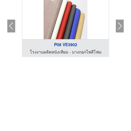
P08 VE3902
โรงงานผลิตหนังเทียม - บางกอกโพลีโฟม
โรงง