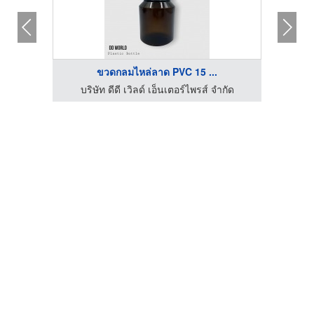
ขวดกลมไหล่ลาด PVC 15 ...
โรงงานผลิตน้ำยาทำความสะอาด OEM - คงธนา เซอร์วิส
บริษัท ดีดี เวิลด์ เอ็นเตอร์ไพรส์ จำกัด
บร