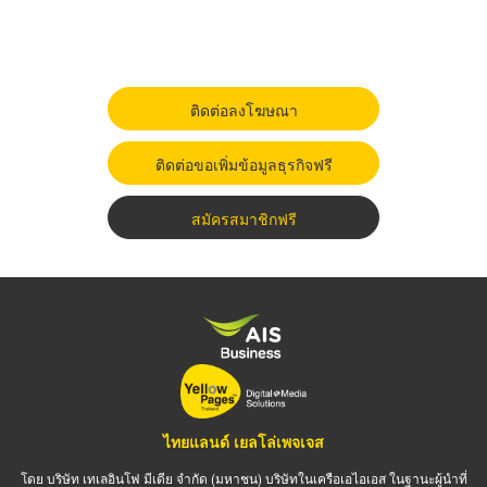
ติดต่อลงโฆษณา
ติดต่อขอเพิ่มข้อมูลธุรกิจฟรี
สมัครสมาชิกฟรี
ไทยแลนด์ เยลโล่เพจเจส
โดย บริษัท เทเลอินโฟ มีเดีย จำกัด (มหาชน) บริษัทในเครือเอไอเอส ในฐานะผู้นำที่