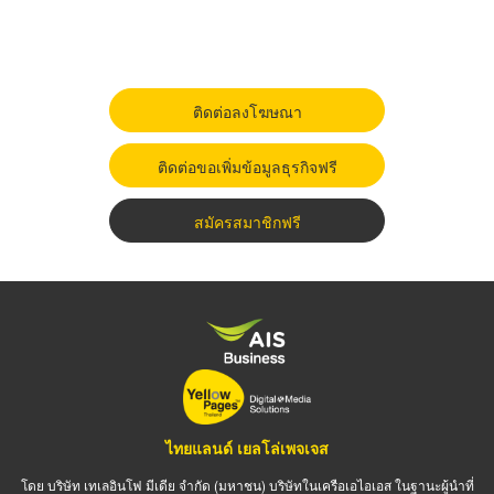
ติดต่อลงโฆษณา
ติดต่อขอเพิ่มข้อมูลธุรกิจฟรี
สมัครสมาชิกฟรี
ไทยแลนด์ เยลโล่เพจเจส
โดย บริษัท เทเลอินโฟ มีเดีย จำกัด (มหาชน) บริษัทในเครือเอไอเอส ในฐานะผู้นำที่