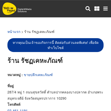
ข้าม
ไป
ยัง
เนื้อหา
หลัก
หน้าแรก
> ร้าน รัชฏเคหะภัณฑ์
หากคุณเป็นเจ้าของกิจการนี้ ติดต่อรับส่วนลดพิเศษ! เพื่อจัด
ทำเว็บไซต์
ร้าน รัชฏเคหะภัณฑ์
หมวดหมู่ :
ขายปลีกเคหะภัณฑ์
ที่อยู่
287/4 หมู่ 1 ถนนสุขสวัสดิ์ ตำบลปากคลองบางปลากด อำเภอพระ
สมุทรเจดีย์ จังหวัดสมุทรปราการ 10290
โทรศัพท์
02-461-1191