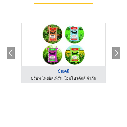
ปุ๋ยเคมี
บริษัท ไทยอิสเทิร์น โฮมโปรดักส์ จำกัด
บริ