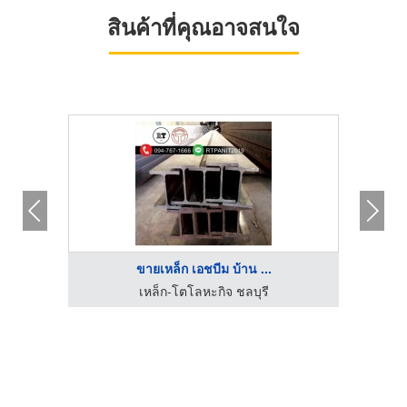
สินค้าที่คุณอาจสนใจ
ขายเหล็ก เอชบีม บ้าน ...
เหล็ก
เหล็ก-โตโลหะกิจ ชลบุรี
ห้า