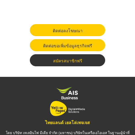
ติดต่อลงโฆษณา
ติดต่อขอเพิ่มข้อมูลธุรกิจฟรี
สมัครสมาชิกฟรี
ไทยแลนด์ เยลโล่เพจเจส
โดย บริษัท เทเลอินโฟ มีเดีย จำกัด (มหาชน) บริษัทในเครือเอไอเอส ในฐานะผู้นำที่