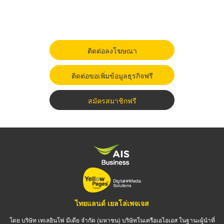
ติดต่อลงโฆษณา
ติดต่อขอเพิ่มข้อมูลธุรกิจฟรี
สมัครสมาชิกฟรี
ไทยแลนด์ เยลโล่เพจเจส
โดย บริษัท เทเลอินโฟ มีเดีย จำกัด (มหาชน) บริษัทในเครือเอไอเอส ในฐานะผู้นำที่