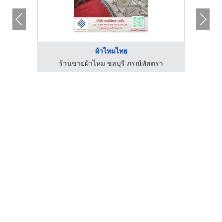
ผ้าไหมไทย
ร้านขายผ้าไหม ชลบุรี ภรณ์พัสตรา
ร