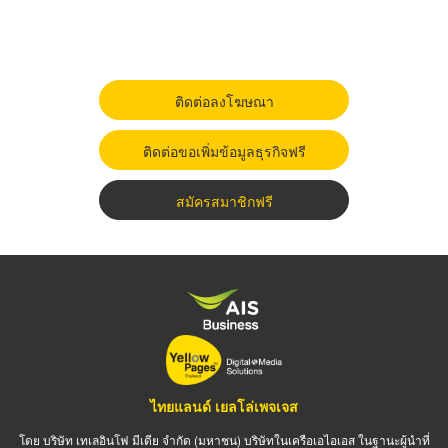
ติดต่อลงโฆษณา
ติดต่อขอเพิ่มข้อมูลธุรกิจฟรี
สมัครสมาชิกฟรี
ไทยแลนด์ เยลโล่เพจเจส
โดย บริษัท เทเลอินโฟ มีเดีย จำกัด (มหาชน) บริษัทในเครือเอไอเอส ในฐานะผู้นำที่