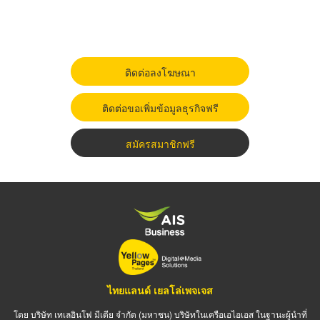
ติดต่อลงโฆษณา
ติดต่อขอเพิ่มข้อมูลธุรกิจฟรี
สมัครสมาชิกฟรี
ไทยแลนด์ เยลโล่เพจเจส
โดย บริษัท เทเลอินโฟ มีเดีย จำกัด (มหาชน) บริษัทในเครือเอไอเอส ในฐานะผู้นำที่