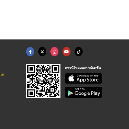
ดาวน์โหลดแอปพลิเคชัน
นธ์