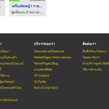
ราคาถ ...
เครื่องตัดหญ้า ราคาถ ...
ักรกลการเกษตร-ปฏิพงศ์ อินดัสทรี
ผู้ผลิตและจำหน่ายเครื่องจักรกลการเกษตร-ปฏิพงศ์ อินดัสทรี
รา
บริการของเรา
ติดต่อเรา
มเป็นมา
ไทยแลนด์ เยลโล่เพจเจส
ทีมที่ปรึกษาโฆษณา
มเป็นส่วนตัว
YellowPages Online Service
โฆษณากับเรา
มปลอดภัยไซเบอร์
YellowPages Blog
ฝ่ายบริการลูกค้าสัมพั
้
นามบัตรดิจิทัล
วิธีการชำระเงิน
รใช้งาน
YP Chatbot
บผู้ลงโฆษณา
โปรโมชั่น
ลโล่เพจเจสทั่วโลก
รับทำเว็บไซต์ SEO
ะเบียนโดเมน