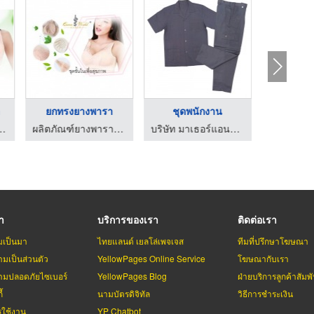
า
ยกทรงยางพารา
ชุดพนักงาน
า เฮงลี่ไท้ ลาเท็กซ์
ผลิตภัณฑ์ยางพารา เฮงลี่ไท้ ลาเท็กซ์
บริษัท มาเธอร์แอนด์เซ็น จำกัด
รา
บริการของเรา
ติดต่อเรา
มเป็นมา
ไทยแลนด์ เยลโล่เพจเจส
ทีมที่ปรึกษาโฆษณา
มเป็นส่วนตัว
YellowPages Online Service
โฆษณากับเรา
มปลอดภัยไซเบอร์
YellowPages Blog
ฝ่ายบริการลูกค้าสัมพั
้
นามบัตรดิจิทัล
วิธีการชำระเงิน
รใช้งาน
YP Chatbot