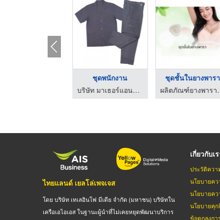
ยกทรงยางพารา
ชุดพนักงาน
ชุดชั้นในยางพาร
ผลิตภัณฑ์ยางพารา เฮงลี่ไท้ ลาเท็กซ์
บริษัท มาเธอร์แอนด์เซ็น จำกัด
ผลิตภัณฑ์ยางพาร
เกี่ยวกับเ
ประวัติควา
นโยบายควา
ไทยแลนด์ เยลโล่เพจเจส
นโยบายควา
โดย บริษัท เทเลอินโฟ มีเดีย จำกัด (มหาชน) บริษัทใน
นโยบายคุกกี
เครือเอไอเอส ในฐานะผู้นำที่ไม่เคยหยุดพัฒนาบริการ
ข้อตกลงกา