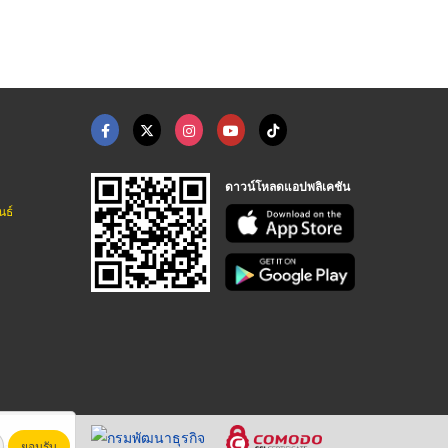
ดาวน์โหลดแอปพลิเคชัน
นธ์
ยอมรับ
หาชน)