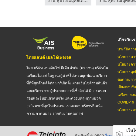
เกี่ยวกับเ
ประวัติควา
นโยบายควา
ไทยแลนด์ เยลโล่เพจเจส
นโยบายควา
โดย บริษัท เทเลอินโฟ มีเดีย จำกัด (มหาชน) บริษัทใน
นโยบายคุกกี
เครือเอไอเอส ในฐานะผู้นำที่ไม่เคยหยุดพัฒนาบริการ
ข้อตกลงกา
ที่ดีที่สุดด้านดิจิทัล มาร์เก็ตติ้ง ผ่านเว็บไซต์รวมสินค้า
เสียงตอบรั
และบริการ จากผู้ประกอบการที่เชื่อถือได้ มีการตรวจ
เครือข่ายเย
สอบและยืนยันตัวตนจริง และครอบคลุมทุกหมวด
COVID-19
ธุรกิจมากที่สุดในประเทศ เราจะมอบบริการที่เหนือ
นโยบายจดท
ความคาดหมาย จากทีมงานคุณภาพ
เว็บไซ
ลิขสิทธิ์ © 2569
ไทยแลนด์ เยลโล