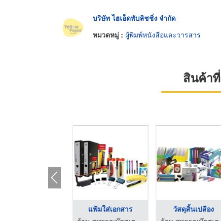
บริษัท ไฮเอ็ดพับลิชชิ่ง จำกัด
หมวดหมู่ :
ผู้พิมพ์หนังสือและวารสาร
สินค้า
ศูนย์รวมเครื่องเขียน
แฟ้มใส่เอกสาร
วัสดุสิ้นเปลือง
ร้าน สุพรรณบุ๊คสเตชั่นเนอรี่
ร้าน สุพรรณบุ๊คสเตชั่นเนอรี่
ร้าน สุพ