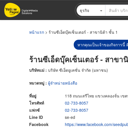
ข้าม
ธุรกิจ
ไป
ยัง
เนื้อหา
หลัก
หน้าแรก
> ร้านซีเอ็ดบุ๊คเซ็นเตอร์ - สาขานิด้า ชั้น 1
หากคุณเป็นเจ้าของกิจการนี้ ต
ร้านซีเอ็ดบุ๊คเซ็นเตอร์ - สาขานิ
บริษัทแม่ :
บริษัท ซีเอ็ดยูเคชั่น จำกัด (มหาชน)
หมวดหมู่ :
ผู้จำหน่ายหนังสือ
ที่อยู่
118 ถนนเสรีไทย แขวงคลองจั่น เข
โทรศัพท์
02-733-8057
แฟกซ์
02-733-8057
Line ID
se-ed
Facebook
https://www.facebook.com/seedpub