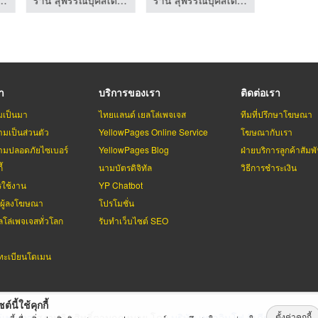
รา
บริการของเรา
ติดต่อเรา
มเป็นมา
ไทยแลนด์ เยลโล่เพจเจส
ทีมที่ปรึกษาโฆษณา
มเป็นส่วนตัว
YellowPages Online Service
โฆษณากับเรา
มปลอดภัยไซเบอร์
YellowPages Blog
ฝ่ายบริการลูกค้าสัมพั
้
นามบัตรดิจิทัล
วิธีการชำระเงิน
รใช้งาน
YP Chatbot
บผู้ลงโฆษณา
โปรโมชั่น
ลโล่เพจเจสทั่วโลก
รับทำเว็บไซต์ SEO
ะเบียนโดเมน
ต์นี้ใช้คุกกี้
ตั้งค่าคุกกี้
่เพจเจส
สงวนลิขสิทธิ์ตามกฏหมาย โดย
บริษัท เทเลอินโฟ มีเดีย จำกัด (ม