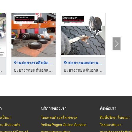
ศรีราชา
ร้านปะยางรถสิบล้อ วิ ...
รับปะยางนอกสถานที่ 2 ...
ำปาง-พี.เอส ออโต้ไทร์
ปะยางรถยนต์นอกสถานที่ 24 ชม. ปทุมธานี
ปะยางรถยนต์นอกสถานที่ 24 ชม. ปทุมธานี
รา
บริการของเรา
ติดต่อเรา
มเป็นมา
ไทยแลนด์ เยลโล่เพจเจส
ทีมที่ปรึกษาโฆษณา
มเป็นส่วนตัว
YellowPages Online Service
โฆษณากับเรา
มปลอดภัยไซเบอร์
YellowPages Blog
ฝ่ายบริการลูกค้าสัมพั