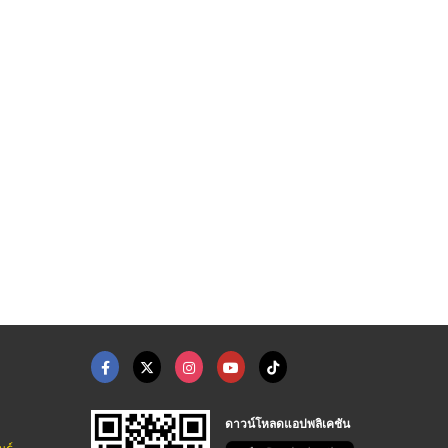
Ethanol เอทานอล 95%, ...
กิจการยาง
จำหน่ายล้อแม็กซ์ ลำป ...
อู่ซ่อมรถใกล้ฉัน
ศูนย์บริการยางรถยนต์ ลำปาง-พี.เอส ออโต้ไทร์
ศูนย์บริการยางรถยนต์ ลำปาง-พี.เอส ออโต้ไทร์
ดาวน์โหลดแอปพลิเคชัน
นธ์