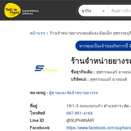
ข้าม
ธุรกิจ
ไป
ยัง
เนื้อหา
หลัก
หน้าแรก
> ร้านจำหน่ายยางรถยนต์และล้อแม็ก สุพรรณบุร
หากคุณเป็นเจ้าของกิจการนี้ ต
ร้านจำหน่ายยางรถ
ชื่อธุรกิจเดิม :
สุพรรณแอร์ ยางยนต
บริษัทแม่ :
สุพรรณแอร์ ยางยนต์
หมวดหมู่ :
ผู้ขายและจัดจำหน่ายยางรถ
ที่อยู่
19/1-3 ถนนเณรแก้ว ตำบลท่าระหัด อำ
โทรศัพท์
097-951-4164
Line ID
@SUPHANAIR
Facebook
https://www.facebook.com/suphana