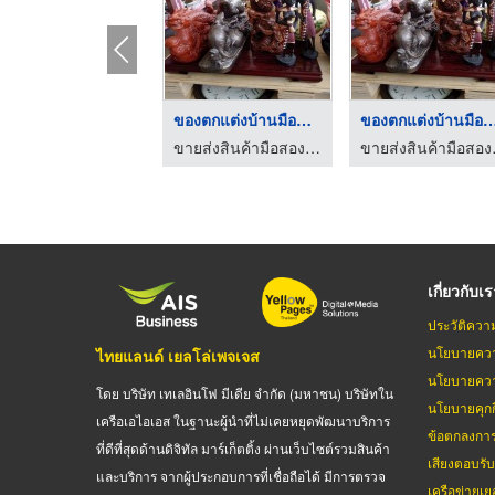
ของตกแต่งบ้านมือสอง
ของตกแต่งบ้านมื
ขายส่งสินค้ามือสองญี่ปุ่น-สินี คราฟท์ พิค แอนด์ โค
ขายส่งสินค้
เกี่ยวกับเ
ประวัติควา
นโยบายควา
ไทยแลนด์ เยลโล่เพจเจส
นโยบายควา
โดย บริษัท เทเลอินโฟ มีเดีย จำกัด (มหาชน) บริษัทใน
นโยบายคุกกี
เครือเอไอเอส ในฐานะผู้นำที่ไม่เคยหยุดพัฒนาบริการ
ข้อตกลงกา
ที่ดีที่สุดด้านดิจิทัล มาร์เก็ตติ้ง ผ่านเว็บไซต์รวมสินค้า
เสียงตอบรั
และบริการ จากผู้ประกอบการที่เชื่อถือได้ มีการตรวจ
เครือข่ายเย