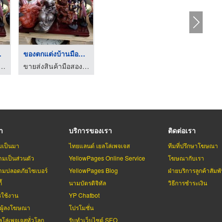
อสอง
ของตกแต่งบ้านมือสอง
ามือสองญี่ปุ่น-สินี คราฟท์ พิค แอนด์ โค
ขายส่งสินค้ามือสองญี่ปุ่น-สินี คราฟท์ พิค แอนด์ โค
รา
บริการของเรา
ติดต่อเรา
มเป็นมา
ไทยแลนด์ เยลโล่เพจเจส
ทีมที่ปรึกษาโฆษณา
มเป็นส่วนตัว
YellowPages Online Service
โฆษณากับเรา
มปลอดภัยไซเบอร์
YellowPages Blog
ฝ่ายบริการลูกค้าสัมพั
้
นามบัตรดิจิทัล
วิธีการชำระเงิน
รใช้งาน
YP Chatbot
บผู้ลงโฆษณา
โปรโมชั่น
ลโล่เพจเจสทั่วโลก
รับทำเว็บไซต์ SEO