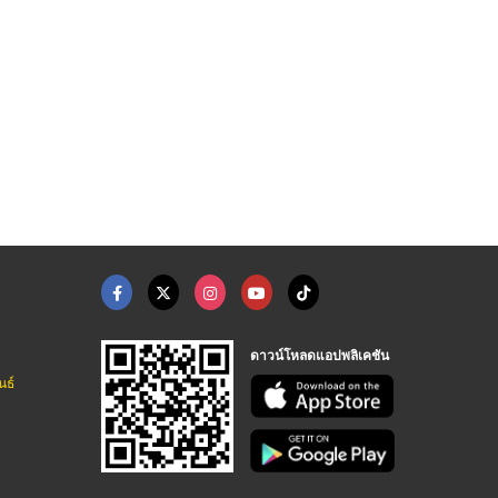
ดาวน์โหลดแอปพลิเคชัน
นธ์