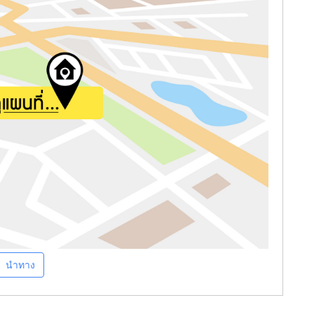
นำทาง