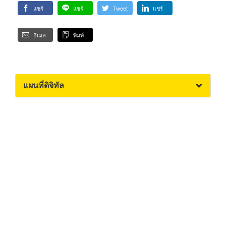
แชร์
แชร์
Tweet
แชร์
อีเมล
พิมพ์
แผนที่ดิจิทัล