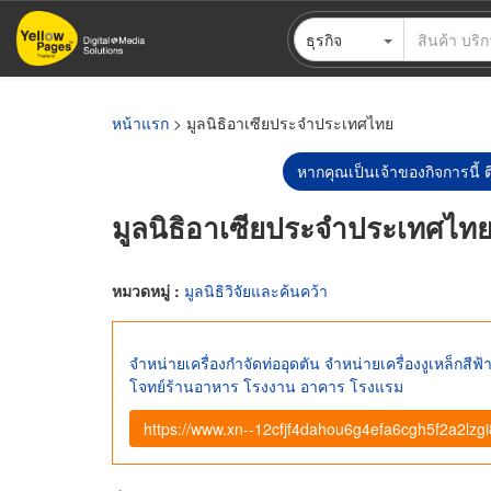
ข้าม
ธุรกิจ
ไป
ยัง
เนื้อหา
หลัก
หน้าแรก
> มูลนิธิอาเซียประจำประเทศไทย
หากคุณเป็นเจ้าของกิจการนี้ ต
มูลนิธิอาเซียประจำประเทศไท
หมวดหมู่ :
มูลนิธิวิจัยและค้นคว้า
จำหน่ายเครื่องกำจัดท่ออุดตัน จำหน่ายเครื่องงูเหล็ก
โจทย์ร้านอาหาร โรงงาน อาคาร โรงแรม
https://www.xn--12cfjf4dahou6g4efa6cgh5f2a2lzgi