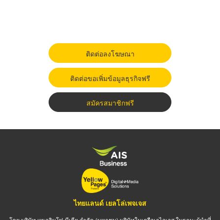
ติดต่อลงโฆษณา
ติดต่อขอเพิ่มข้อมูลธุรกิจฟรี
สมัครสมาชิกฟรี
ไทยแลนด์ เยลโล่เพจเจส
โดย บริษัท เทเลอินโฟ มีเดีย จำกัด (มหาชน) บริษัทในเครือเอไอเอส ในฐานะผู้นำที่