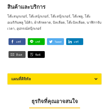
สินค้าและบริการ
โต๊ะสนุกเกอร์, โต๊ะสนุ้กเกอร์, โต๊ะสนุ๊กเกอร์, โต๊ะพลู, โต๊ะ
อเมริกันพลู ไม้คิว, ผ้าสักหลาด, บิลเลียด, โต๊ะบิลเลียด, นาฬิกาจับ
เวลา, อุปกรณ์สนุ๊กเกอร์
แชร์
แชร์
Tweet
แชร์
อีเมล
พิมพ์
แผนที่ดิจิทัล
ธุรกิจที่คุณอาจสนใจ