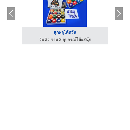
ลูกพลูไต้หวัน
จินฉิว ราม 2 อุปกรณ์โต๊ะสนุ๊ก