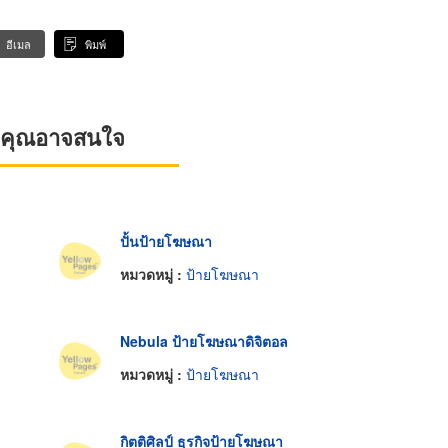
อีเมล
พิมพ์
ที่คุณอาจสนใจ
ปั้นป้ายโฆษณา
หมวดหมู่ :
ป้ายโฆษณา
Nebula ป้ายโฆษณาดิจิตอล
หมวดหมู่ :
ป้ายโฆษณา
กิตติศิลป์ ธุรกิจป้ายโฆษณา