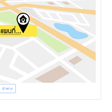
นำทาง