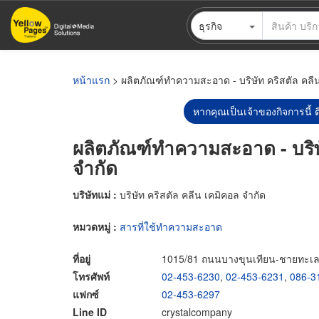
ข้าม
ธุรกิจ
ไป
ยัง
เนื้อหา
หลัก
หน้าแรก
> ผลิตภัณฑ์ทำความสะอาด - บริษัท คริสตัล คลีน
หากคุณเป็นเจ้าของกิจการนี้ ต
ผลิตภัณฑ์ทำความสะอาด - บริษั
จำกัด
บริษัทแม่ :
บริษัท คริสตัล คลีน เคมิคอล จำกัด
หมวดหมู่ :
สารที่ใช้ทำความสะอาด
ที่อยู่
1015/81 ถนนบางขุนเทียน-ชายทะเล
โทรศัพท์
02-453-6230
,
02-453-6231
,
086-3
แฟกซ์
02-453-6297
Line ID
crystalcompany