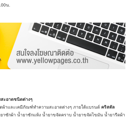
7.00น.
มสะอาดชนิดต่างๆ
กรีดผ้าและเคมีภัณฑ์ทำความสะอาดต่างๆ ภายใต้แบรนด์
คริสตัล
าซักผ้า น้ำยาซักแห้ง น้ำยาขจัดคราบ น้ำยาขจัดไขมัน น้ำยารีดผ้า