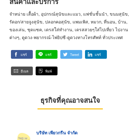
สินค้าและบริการ
จำหน่าย เสื้อผ้า, อุปกรณ์สุนัขและแมว, แฟชั่นชั้นนำ, ขนมสุนัข,
รัดอก/สายจูงสุนัข, ปลอกคอสุนัข, แพมเพิส, หมวก, ที่นอน, บ้าน,
ของเล่น, ชุดแซค, เดรสใส่ทำงาน, เดรสสวยๆใส่ไปเที่ยว ไปงาน
ต่างๆ, ดูดวง-พยากรณ์-ไพ่ยิปซี-ดูดวงทางโทรศัพท์ ทั่วประเทศ
แชร์
แชร์
Tweet
แชร์
อีเมล
พิมพ์
ธุรกิจที่คุณอาจสนใจ
บริษัท เพียวกรีน จำกัด