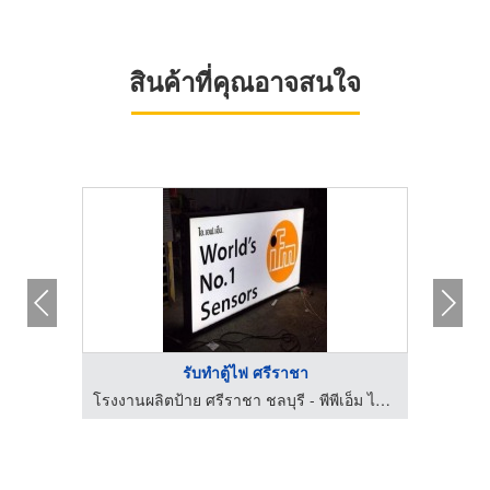
สินค้าที่คุณอาจสนใจ
รับทำตู้ไฟ ศรีราชา
ตัดเลเซอร์ เจาะ พับ พ่นสี เหล็ก แผ่นโลหะ ชลบุรี - LJR lndustry
โรงงานผลิตป้าย ศรีราชา ชลบุรี - พีพีเอ็ม ไซน์แฟคตอรี่