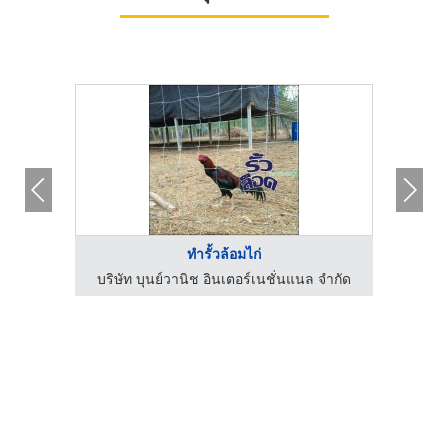
ทำรั้วล้อมไก่
ฟาร์มไข่ไก่ชลบุรี ขายส่งไข่ไก่ราคาถูก - ฟาร์มยู่สูงไข่สด
บริษัท บุนย์วานิช อินเตอร์เนชั่นแนล จำกัด