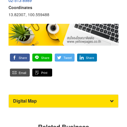
02-513-8989
Coordinates
13.82307, 100.559488
Share
Share
Tweet
Share
Email
Print
Digital Map
Related Business