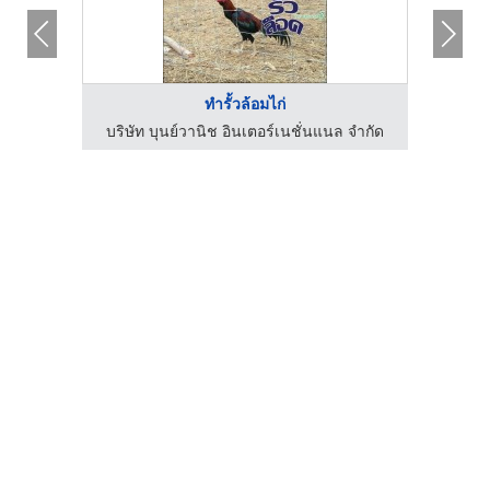
ทำรั้วล้อมไก่
ฟาร์มไข่ไก่ชลบุรี ขายส่งไข่ไก่ราคาถูก - ฟาร์มยู่สูงไข่สด
บริษัท บุนย์วานิช อินเตอร์เนชั่นแนล จำกัด