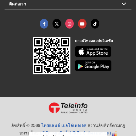
ติดต่อเรา
ดาวน์โหลดแอปพลิเคชัน
ลิขสิทธิ์ © 2569
ไทยแลนด์ เยลโล่เพจเจส
สงวนลิขสิทธิ์ตามกฏ
หมาย โดย
บริษัท เทเลอินโฟ มีเดีย จำกัด (มหาชน)