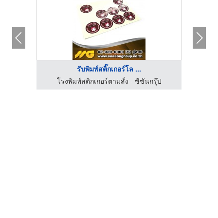
รับพิมพ์สติ๊กเกอร์โล ...
นียน
โรงพิมพ์สติกเกอร์ตามสั่ง - ซีซันกรุ๊ป