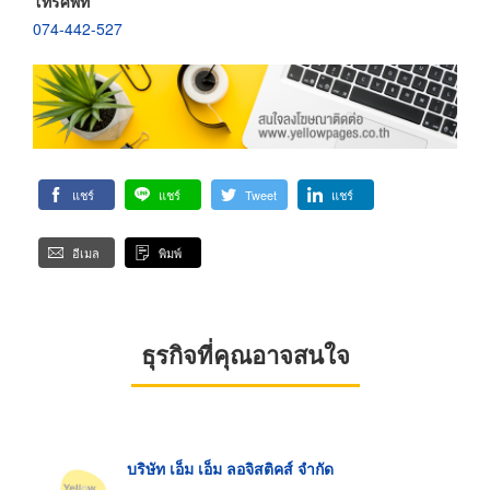
โทรศัพท์
074-442-527
แชร์
แชร์
Tweet
แชร์
อีเมล
พิมพ์
ธุรกิจที่คุณอาจสนใจ
บริษัท เอ็ม เอ็ม ลอจิสติคส์ จำกัด