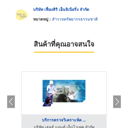
บริษัท เฟื่องสิริ เอ็นจิเนียริ่ง จำกัด
หมวดหมู่ :
สำรวจทรัพยากรธรรมชาติ
สินค้าที่คุณอาจสนใจ
บริการตรวจวิเคราะห์ค ...
ัด
บริษัท เฮลธ์ แอนด์ เอ็นไวเทค จำกัด
บ