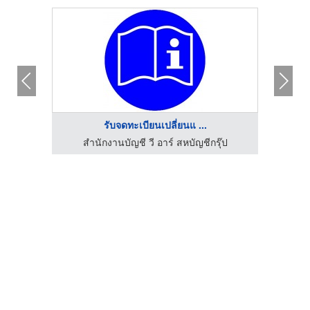
รับจดทะเบียนเปลี่ยนแ ...
โรงพิมพ์ สั่งทำไวนิล สติ๊กเกอร์ พิมพ์ออฟเซ็ท ดิจิตอลพริ้นติ้ง - นรภัทร พริ้นติ้ง แอนด์ ซัพพลายส์
สำนักงานบัญชี วี อาร์ สหบัญชีกรุ๊ป