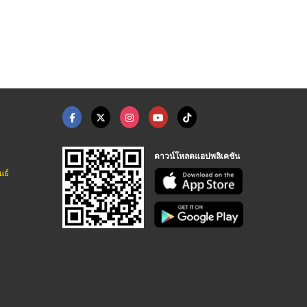
ดาวน์โหลดแอปพลิเคชัน
นธ์