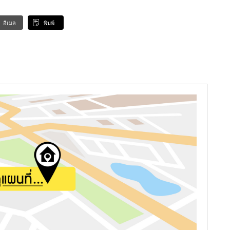
อีเมล
พิมพ์