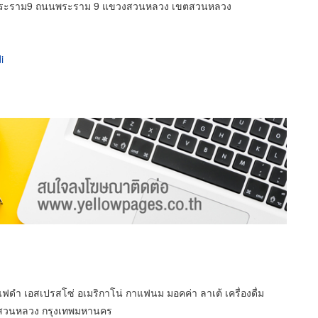
น์ พระราม9 ถนนพระราม 9 แขวงสวนหลวง เขตสวนหลวง
i
ำ เอสเปรสโซ่ อเมริกาโน่ กาแฟนม มอคค่า ลาเต้ เครื่องดื่ม
ขตสวนหลวง กรุงเทพมหานคร