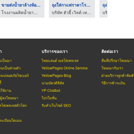
ยาล้างห้องน ...
ถุงใส่กาแฟราคาโรงงาน
ถุงใส่กาแฟ ซิปล็อค ร ...
บริษัท ฮัวยี้ เวิลด์ เทรด จำกัด
บริษัท ฮัวยี้ เวิลด์ เทรด จำกัด
รา
บริการของเรา
ติดต่อเรา
มเป็นมา
ไทยแลนด์ เยลโล่เพจเจส
ทีมที่ปรึกษาโฆษณา
มเป็นส่วนตัว
YellowPages Online Service
โฆษณากับเรา
มปลอดภัยไซเบอร์
YellowPages Blog
ฝ่ายบริการลูกค้าสัมพั
้
นามบัตรดิจิทัล
วิธีการชำระเงิน
รใช้งาน
YP Chatbot
บผู้ลงโฆษณา
โปรโมชั่น
ลโล่เพจเจสทั่วโลก
รับทำเว็บไซต์ SEO
ะเบียนโดเมน