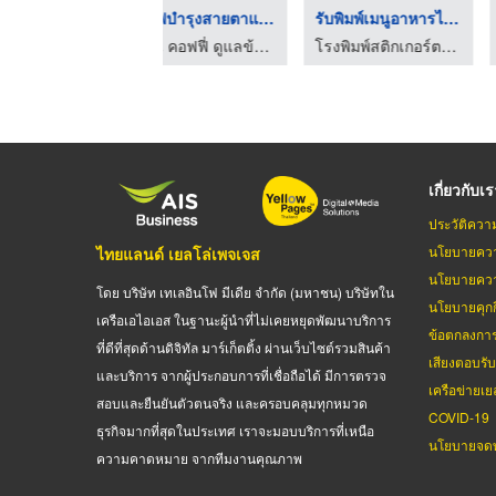
กาแฟบำรุงสายตาและสมอ ...
รับพิมพ์เมนูอาหารไม่ ...
ขายส่งน้ำ
บีเอ็น คอฟฟี่ ดูแลข้อเข่าและสายตา
โรงพิมพ์สติกเกอร์ตามสั่ง - ซีซันกรุ๊ป
โรงงานผลิตน้ำยาทำความสะอาด Bangkok cosmic
เกี่ยวกับเ
ประวัติควา
นโยบายควา
ไทยแลนด์ เยลโล่เพจเจส
นโยบายควา
โดย บริษัท เทเลอินโฟ มีเดีย จำกัด (มหาชน) บริษัทใน
นโยบายคุกกี
เครือเอไอเอส ในฐานะผู้นำที่ไม่เคยหยุดพัฒนาบริการ
ข้อตกลงกา
ที่ดีที่สุดด้านดิจิทัล มาร์เก็ตติ้ง ผ่านเว็บไซต์รวมสินค้า
เสียงตอบรั
และบริการ จากผู้ประกอบการที่เชื่อถือได้ มีการตรวจ
เครือข่ายเย
สอบและยืนยันตัวตนจริง และครอบคลุมทุกหมวด
COVID-19
ธุรกิจมากที่สุดในประเทศ เราจะมอบบริการที่เหนือ
นโยบายจดท
ความคาดหมาย จากทีมงานคุณภาพ