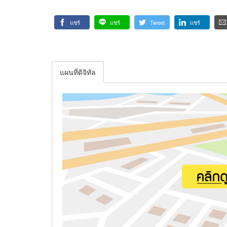
แชร์
แชร์
Tweet
แชร์
แผนที่ดิจิทัล