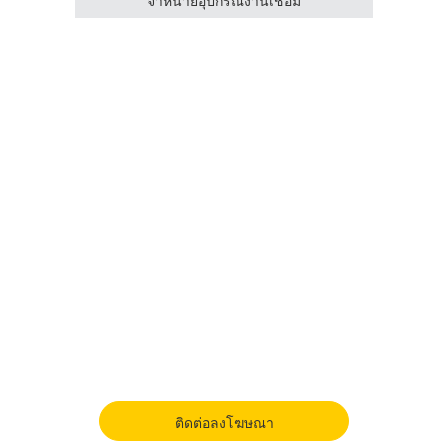
เส็ง
จำหน่ายอุปกรณ์งานเชื่อม
ติดต่อลงโฆษณา