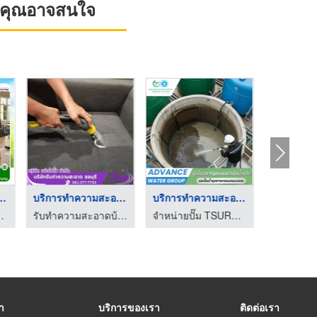
ที่คุณอาจสนใจ
วามสะอาด ภู ...
บริการทำความสะอาดโซฟ ...
บริการทำความสะอาดล้า ...
ก็ต - แม็กซ์โปรคลีนนิ่ง
รับทำความสะอาดบ้าน คอนโด ชลบุรี - แจ๋วไฮโซ
จำหน่ายปั๊ม TSURUMI CALPEDA สำหรับระบบน้ำเสียโรงงานอุตสาหกรรม
รา
บริการของเรา
ติดต่อเรา