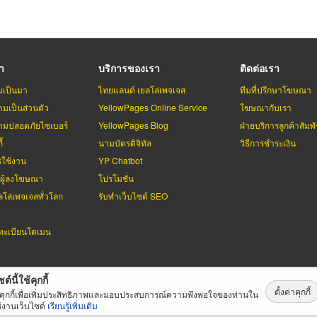
รา
บริการของเรา
ติดต่อเรา
มเป็นมา
ไทยแลนด์ เยลโล่เพจเจส
ทีมที่ปรึกษาโฆษณา
มเป็นส่วนตัว
YellowPages Online Service
โฆษณากับเรา
มปลอดภัยไซเบอร์
YellowPages Blog
ฝ่ายบริการลูกค้าสัมพั
้
นามบัตรดิจิทัล
วิธีการชำระเงิน
รใช้งาน
YP Chatbot
บผู้ลงโฆษณา
โปรโมชั่น
ลโล่เพจเจสทั่วโลก
รับทำเว็บไซต์ SEO
ะเบียนโดเมน
ต์นี้ใช้คุกกี้
ตั้งค่าคุกกี้
่เพจเจส
สงวนลิขสิทธิ์ตามกฏหมาย โดย
บริษัท เทเลอินโฟ มีเดีย จำกัด (ม
้คุกกี้เพื่อเพิ่มประสิทธิภาพและมอบประสบการณ์ความพึงพอใจของท่านใน
้งานเว็บไซต์
เรียนรู้เพิ่มเติม