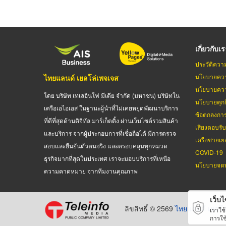
เกี่ยวกับเ
ประวัติควา
นโยบายควา
ไทยแลนด์ เยลโล่เพจเจส
นโยบายควา
โดย บริษัท เทเลอินโฟ มีเดีย จำกัด (มหาชน) บริษัทใน
นโยบายคุกกี
เครือเอไอเอส ในฐานะผู้นำที่ไม่เคยหยุดพัฒนาบริการ
ข้อตกลงกา
ที่ดีที่สุดด้านดิจิทัล มาร์เก็ตติ้ง ผ่านเว็บไซต์รวมสินค้า
เสียงตอบรั
และบริการ จากผู้ประกอบการที่เชื่อถือได้ มีการตรวจ
เครือข่ายเย
สอบและยืนยันตัวตนจริง และครอบคลุมทุกหมวด
COVID-19
ธุรกิจมากที่สุดในประเทศ เราจะมอบบริการที่เหนือ
นโยบายจดท
ความคาดหมาย จากทีมงานคุณภาพ
เว็บไซ
ลิขสิทธิ์ © 2569
ไทยแลนด์ เยลโล
เราใช
การใช