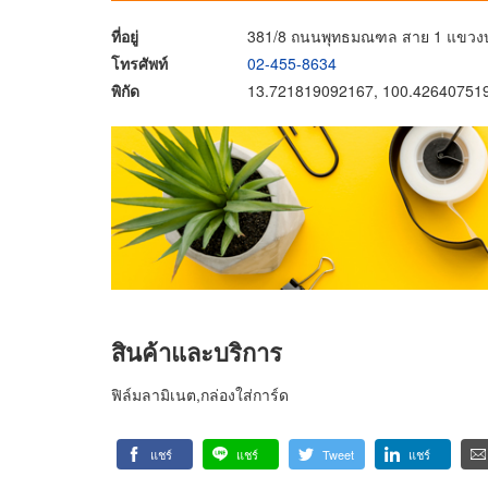
ที่อยู่
381/8 ถนนพุทธมณฑล สาย 1 แขวงบ
โทรศัพท์
02-455-8634
พิกัด
13.721819092167, 100.42640751
สินค้าและบริการ
ฟิล์มลามิเนต,กล่องใส่การ์ด
แชร์
แชร์
Tweet
แชร์