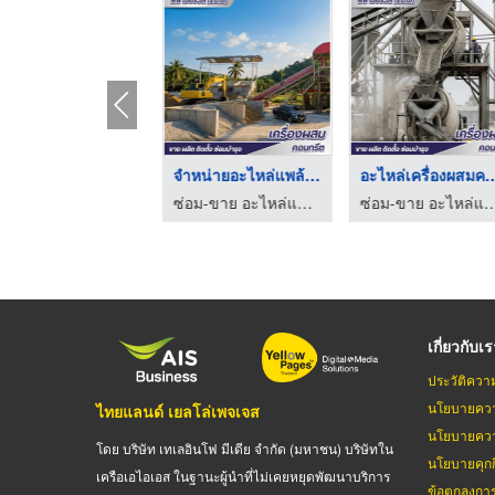
รับผลิตแพล้นคอนกรีตผ ...
จำหน่ายอะไหล่แพล้นปู ...
ซ่อม-ขาย อะไหล่แพล้นปูน - พีพี เซอร์วิส (2018)
ซ่อม-ขาย อะไหล่แพล้นปูน - พีพี เซอร์วิส (2018)
เกี่ยวกับเ
ประวัติควา
นโยบายควา
ไทยแลนด์ เยลโล่เพจเจส
นโยบายควา
โดย บริษัท เทเลอินโฟ มีเดีย จำกัด (มหาชน) บริษัทใน
นโยบายคุกกี
เครือเอไอเอส ในฐานะผู้นำที่ไม่เคยหยุดพัฒนาบริการ
ข้อตกลงกา