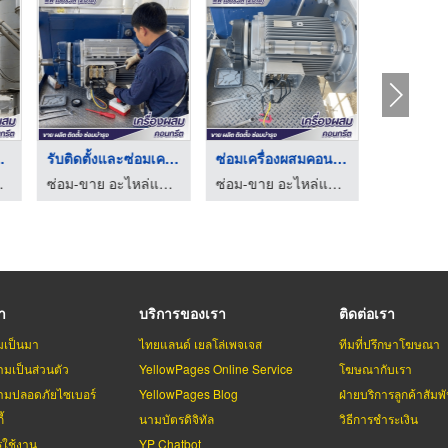
อะไหล่เครื่องผสมคอนก ...
รับติดตั้งและซ่อมเคร ...
ซ่อมเครื่องผสมคอนกรี ...
ซ่อม-ขาย อะไหล่แพล้นปูน - พีพี เซอร์วิส (2018)
ซ่อม-ขาย อะไหล่แพล้นปูน - พีพี เซอร์วิส (2018)
ซ่อม-ขาย อะไหล่แพล้นปูน - พีพี เซอร์วิส (2018)
รา
บริการของเรา
ติดต่อเรา
มเป็นมา
ไทยแลนด์ เยลโล่เพจเจส
ทีมที่ปรึกษาโฆษณา
มเป็นส่วนตัว
YellowPages Online Service
โฆษณากับเรา
มปลอดภัยไซเบอร์
YellowPages Blog
ฝ่ายบริการลูกค้าสัมพั
้
นามบัตรดิจิทัล
วิธีการชำระเงิน
รใช้งาน
YP Chatbot