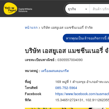
ข้าม
ธุรกิจ
ไป
ยัง
เนื้อหา
หลัก
หน้าแรก
> บริษัท เอสยูเอส แมชชีนเนอรี่ จำกัด
หากคุณเป็นเจ้าของกิจการนี้ ต
บริษัท เอสยูเอส แมชชีนเนอรี่ จ
เลขทะเบียนพาณิชย์ :
0305557004090
หมวดหมู่ :
เครื่องผสมคอนกรีต
ที่อยู่
169 หมู่ที่ 1 ตำบลขุย อำเภอลำทะเ
โทรศัพท์
085-752-5964
Facebook
https://www.facebook.com/susmach
พิกัด
15.346512724131, 102.91126235