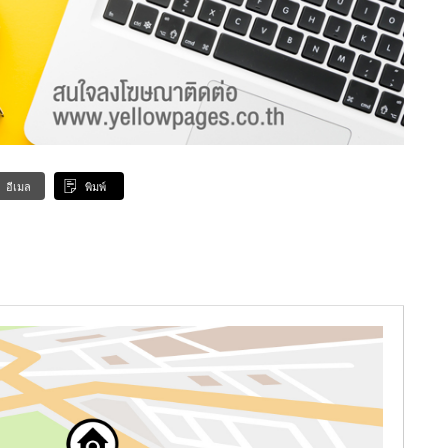
อีเมล
พิมพ์