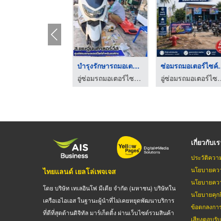
รับซ่อมรถมอเตอร์ไซค์ ...
บำรุงรักษารถมอเตอร์ไ ...
ซ่อมรถมอเต
อู่ซ่อมรถมอเตอร์ไซค์สำหรับบริษัท - ส.เชษฐ์นนท์ เซอร์วิส
อู่ซ่อมรถมอเตอร์ไซค์สำหรับบริษัท - ส.เชษฐ์นนท์ เซอร์วิส
อู่ซ่อมรถมอเตอร์ไซค์สำหรับบร
เกี่ยวกับเ
ประวัติควา
นโยบายควา
ไทยแลนด์ เยลโล่เพจเจส
นโยบายควา
โดย บริษัท เทเลอินโฟ มีเดีย จำกัด (มหาชน) บริษัทใน
นโยบายคุกกี
เครือเอไอเอส ในฐานะผู้นำที่ไม่เคยหยุดพัฒนาบริการ
ข้อตกลงกา
ที่ดีที่สุดด้านดิจิทัล มาร์เก็ตติ้ง ผ่านเว็บไซต์รวมสินค้า
เสียงตอบรั