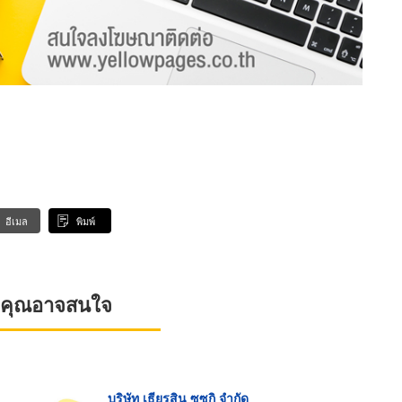
อีเมล
พิมพ์
ที่คุณอาจสนใจ
บริษัท เธียรสิน ซูซูกิ จำกัด