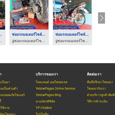
อร์ไซค์จำน ...
ซ่อมรถมอเตอร์ไซค์ นน ...
ซ่อมรถมอเตอร์ไซค์ fl ...
ิษัท - ส.เชษฐ์นนท์ เซอร์วิส
อู่ซ่อมรถมอเตอร์ไซค์สำหรับบริษัท - ส.เชษฐ์นนท์ เซอร์วิส
อู่ซ่อมรถมอเตอร์ไซค์สำหรับบริษัท - ส.เชษฐ์นนท์ เซอร์วิส
รา
บริการของเรา
ติดต่อเรา
มเป็นมา
ไทยแลนด์ เยลโล่เพจเจส
ทีมที่ปรึกษาโฆษณา
มเป็นส่วนตัว
YellowPages Online Service
โฆษณากับเรา
มปลอดภัยไซเบอร์
YellowPages Blog
ฝ่ายบริการลูกค้าสัมพั
้
นามบัตรดิจิทัล
วิธีการชำระเงิน
รใช้งาน
YP Chatbot
บผู้ลงโฆษณา
โปรโมชั่น