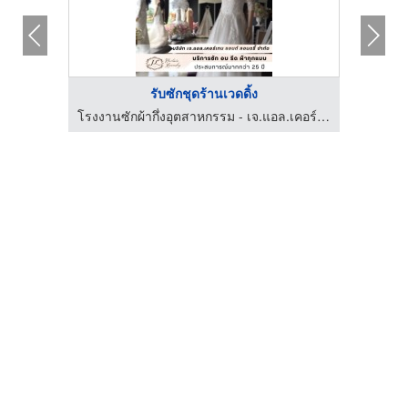
รับซักชุดร้านเวดดิ้ง
ร้านขายส่งผ้าดิบ ผ้าสำลี และผ้าชนิดอื่นๆ กรุงเทพ เลิศวาณิชย์เท็กซ์ไทล์
โรงงานซักผ้ากึ่งอุตสาหกรรม - เจ.แอล.เคอร์เทน แอนด์ ลอนดรี้