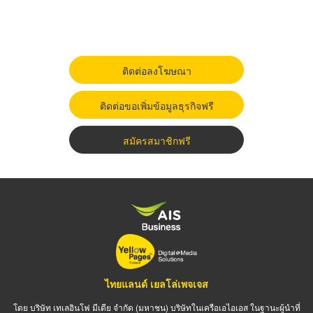
ติดต่อลงโฆษณา
ติดต่อขอเพิ่มข้อมูลธุรกิจฟรี
สมัครสมาชิกฟรี
ไทยแลนด์ เยลโล่เพจเจส
โดย บริษัท เทเลอินโฟ มีเดีย จำกัด (มหาชน) บริษัทในเครือเอไอเอส ในฐานะผู้นำที่