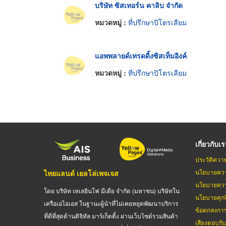
บริษัท ซิสเทอร์น คาลิบ จำกัด
หมวดหมู่ :
ที่ปรึกษาปิโตรเลียม
แอพพลายด์เทรดดิ้งซิสเท็มอิงค์
หมวดหมู่ :
ที่ปรึกษาปิโตรเลียม
เกี่ยวกับเ
ประวัติควา
นโยบายควา
ไทยแลนด์ เยลโล่เพจเจส
นโยบายควา
โดย บริษัท เทเลอินโฟ มีเดีย จำกัด (มหาชน) บริษัทใน
นโยบายคุกกี
เครือเอไอเอส ในฐานะผู้นำที่ไม่เคยหยุดพัฒนาบริการ
ข้อตกลงกา
ที่ดีที่สุดด้านดิจิทัล มาร์เก็ตติ้ง ผ่านเว็บไซต์รวมสินค้า
เสียงตอบรั