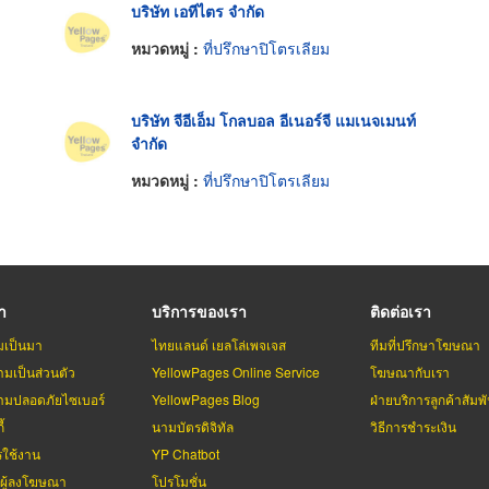
บริษัท เอทีไตร จำกัด
หมวดหมู่ :
ที่ปรึกษาปิโตรเลียม
บริษัท จีอีเอ็ม โกลบอล อีเนอร์จี แมเนจเมนท์
จำกัด
หมวดหมู่ :
ที่ปรึกษาปิโตรเลียม
รา
บริการของเรา
ติดต่อเรา
มเป็นมา
ไทยแลนด์ เยลโล่เพจเจส
ทีมที่ปรึกษาโฆษณา
มเป็นส่วนตัว
YellowPages Online Service
โฆษณากับเรา
มปลอดภัยไซเบอร์
YellowPages Blog
ฝ่ายบริการลูกค้าสัมพั
้
นามบัตรดิจิทัล
วิธีการชำระเงิน
รใช้งาน
YP Chatbot
บผู้ลงโฆษณา
โปรโมชั่น