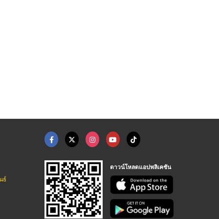
ดาวน์โหลดแอปพลิเคชัน
นธ์