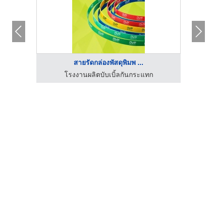
สายรัดกล่องพัสดุพิมพ ...
โรงงานผู้ผลิตอีพีอีโฟม ชลบุรี - ไทยรุ่งเรือง โฟม
โรงงานผลิตบับเบิ้ลกันกระแทก