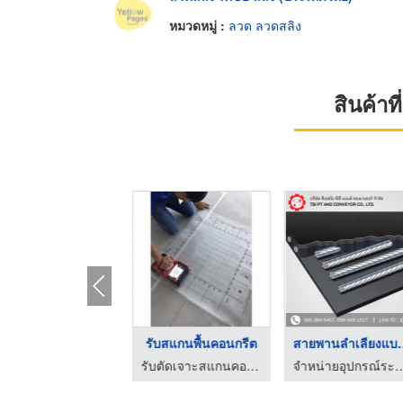
หมวดหมู่ :
ลวด ลวดสลิง
สินค้า
อุปกรณ์ระบบเครื่องลำ ...
รับสแกนพื้นคอนกรีต
สายพานลำเล
อุปกรณ์และอะไหล่ คอนเวเยอร์-เอส เอส เอส เอ็นจิเนียริ่ง
รับตัดเจาะสแกนคอนกรีต - เอ็นเท็ค เอ็นจิเนียริ่งแอนด์ซัพพลาย
จำหน่ายอุปกรณ์ระบบสายพา