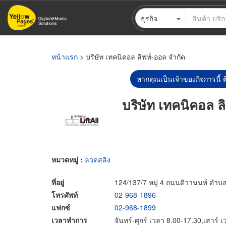
ข้าม
ธุรกิจ
ไป
ยัง
เนื้อหา
หลัก
หน้าแรก
> บริษัท เทคนิคอล ลิฟท์-ออล จำกัด
หากคุณเป็นเจ้าของกิจการนี้ ต
บริษัท เทคนิคอล ล
หมวดหมู่ :
ลวดสลิง
ที่อยู่
124/137/7 หมู่ 4 ถนนติวานนท์ ตำบ
โทรศัพท์
02-968-1896
แฟกซ์
02-968-1899
เวลาทำการ
จันทร์-ศุกร์ เวลา 8.00-17.30,เสาร์ 