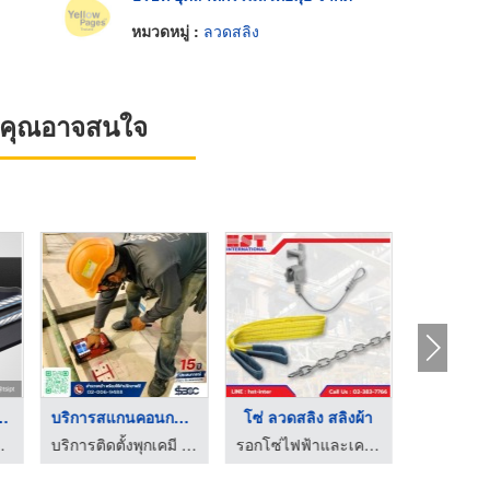
หมวดหมู่ :
ลวดสลิง
ที่คุณอาจสนใจ
ียงแบบลวดส ...
บริการสแกนคอนกรีต 3D
โซ่ ลวดสลิง สลิงผ้า
นลำเลียงยางดำ
บริการติดตั้งพุกเคมี เจาะ ตัด สแกนคอนกรีต นนทบุรี | SBCC
รอกโซ่ไฟฟ้าและเครนโรงงาน - เอชเอสที อินเตอร์เนชั่นแนล