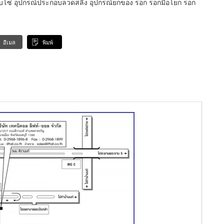
อบโซ่ อุปกรณ์ประกอบลวดสลิง อุปกรณ์ยกของ รอก รอกมือโยก รอก
อีเมล
พิมพ์