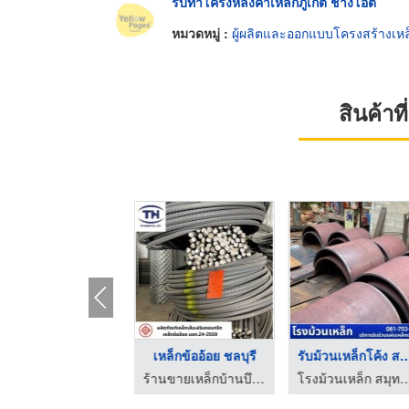
รับทำโครงหลังคาเหล็กภูเก็ต ช่างโอ๊ต
หมวดหมู่ :
ผู้ผลิตและออกแบบโครงสร้างเหล
สินค้า
เหล็กบีม ชลบุรี
ร้านขายเหล็กนิคมพัฒน ...
เหล็กข้ออ้อ
ร้านขายเหล็กบ้านบึง ชลบุรี - ทีเอ็นโลหะกิจ
ร้านขายเหล็กบ้านบึง ชลบุรี - ทีเอ็นโลหะกิจ