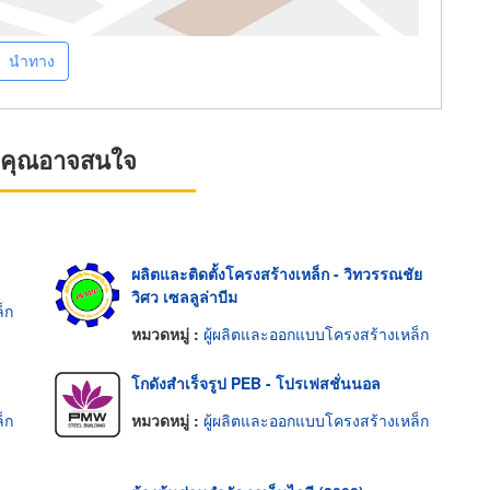
นำทาง
ที่คุณอาจสนใจ
ผลิตและติดตั้งโครงสร้างเหล็ก - วิทวรรณชัย
วิศว เซลลูล่าบีม
็ก
หมวดหมู่ :
ผู้ผลิตและออกแบบโครงสร้างเหล็ก
โกดังสำเร็จรูป PEB - โปรเฟสชั่นนอล
็ก
หมวดหมู่ :
ผู้ผลิตและออกแบบโครงสร้างเหล็ก