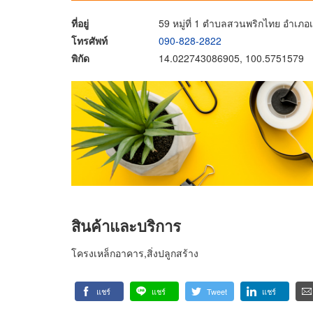
ที่อยู่
59 หมู่ที่ 1 ตำบลสวนพริกไทย อำเภอเ
โทรศัพท์
090-828-2822
พิกัด
14.022743086905, 100.5751579
สินค้าและบริการ
โครงเหล็กอาคาร,สิ่งปลูกสร้าง
แชร์
แชร์
Tweet
แชร์