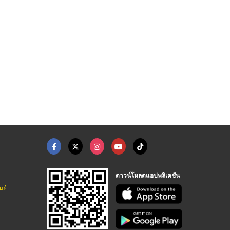
ดาวน์โหลดแอปพลิเคชัน
นธ์