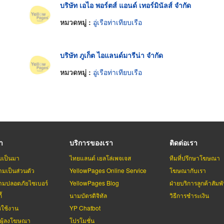
บริษัท เอไอ พอร์ตส์ แอนด์ เทอร์มินัลส์ จำกัด
หมวดหมู่ :
อู่เรือท่าเทียบเรือ
บริษัท ภูเก็ต ไอแลนด์มารีน่า จำกัด
หมวดหมู่ :
อู่เรือท่าเทียบเรือ
รา
บริการของเรา
ติดต่อเรา
มเป็นมา
ไทยแลนด์ เยลโล่เพจเจส
ทีมที่ปรึกษาโฆษณา
มเป็นส่วนตัว
YellowPages Online Service
โฆษณากับเรา
มปลอดภัยไซเบอร์
YellowPages Blog
ฝ่ายบริการลูกค้าสัมพั
้
นามบัตรดิจิทัล
วิธีการชำระเงิน
รใช้งาน
YP Chatbot
บผู้ลงโฆษณา
โปรโมชั่น