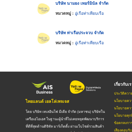
บริษัท นามยง เทอร์มินัล จำกัด
หมวดหมู่ :
อู่เรือท่าเทียบเรือ
บริษัท ท่าเรือประจวบ จำกัด
หมวดหมู่ :
อู่เรือท่าเทียบเรือ
เกี่ยวกับเ
ประวัติควา
นโยบายควา
ไทยแลนด์ เยลโล่เพจเจส
นโยบายควา
โดย บริษัท เทเลอินโฟ มีเดีย จำกัด (มหาชน) บริษัทใน
นโยบายคุกกี
เครือเอไอเอส ในฐานะผู้นำที่ไม่เคยหยุดพัฒนาบริการ
ข้อตกลงกา
ที่ดีที่สุดด้านดิจิทัล มาร์เก็ตติ้ง ผ่านเว็บไซต์รวมสินค้า
เสียงตอบรั