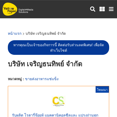
ข้าม
ไป
ยัง
เนื้อหา
หลัก
หน้าแรก
> บริษัท เจริญธนทิพย์ จำกัด
หากคุณเป็นเจ้าของกิจการนี้ ติดต่อรับส่วนลดพิเศษ! เพื่อจัด
ทำเว็บไซต์
บริษัท เจริญธนทิพย์ จำกัด
หมวดหมู่ :
ขายส่งอาหารแช่แข็ง
โฆษณา
รับผลิต โรตารี่จ๊อยท์ แมคคานิคอลซีลและ แปรงถ่านทุก