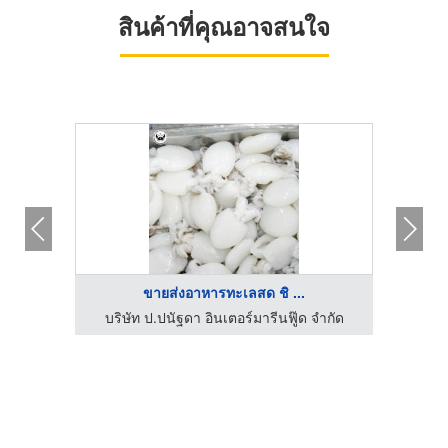
สินค้าที่คุณอาจสนใจ
ขายส่งอาหารทะเลสด ชิ ...
ด
บริษัท ป.ปนัฐดา อินเตอร์มารีนฟู๊ด จำกัด
แม