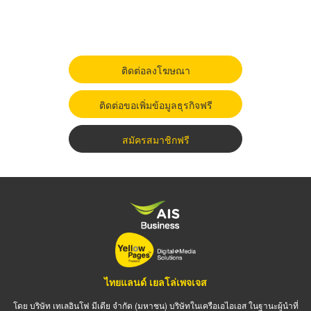
ติดต่อลงโฆษณา
ติดต่อขอเพิ่มข้อมูลธุรกิจฟรี
สมัครสมาชิกฟรี
ไทยแลนด์ เยลโล่เพจเจส
โดย บริษัท เทเลอินโฟ มีเดีย จำกัด (มหาชน) บริษัทในเครือเอไอเอส ในฐานะผู้นำที่