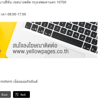
บางยี่ขัน เขตบางพลัด กรุงเทพมหานคร 10700
์ เวลา 08:00-17:00
 moform เม็ดอมออรัลมินต์
อีเมล
พิมพ์