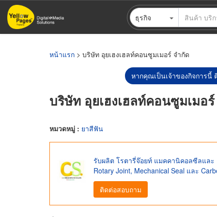
ข้าม
ธุรกิจ
ไป
ยัง
เนื้อหา
หลัก
หน้าแรก
> บริษัท อุยเฮงเฮลท์คอนซูมเมอร์ จำกัด
หากคุณเป็นเจ้าของกิจการนี้ ต
บริษัท อุยเฮงเฮลท์คอนซูมเมอร์
หมวดหมู่ :
ยาสีฟัน
รับผลิต โรตารี่จ๊อยท์ แมคคานิคอลซีลและ
Rotary Joint, Mechanical Seal และ Ca
ติดต่อสอบถาม