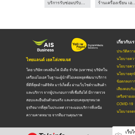
ร้านเครื่องเขียน เอกมัย เอกสยามพัฒนา
บริการรับซ่อมปรับปรุงโรงงาน - เอ็มซี เซอร์วิส เซลแอนด์เทรด
ร้านเครื่องเขียน เอกมัย
เกี่ยวกับเ
ประวัติควา
นโยบายควา
ไทยแลนด์ เยลโล่เพจเจส
นโยบายควา
โดย บริษัท เทเลอินโฟ มีเดีย จำกัด (มหาชน) บริษัทใน
นโยบายคุกกี
เครือเอไอเอส ในฐานะผู้นำที่ไม่เคยหยุดพัฒนาบริการ
ข้อตกลงกา
ที่ดีที่สุดด้านดิจิทัล มาร์เก็ตติ้ง ผ่านเว็บไซต์รวมสินค้า
เสียงตอบรั
และบริการ จากผู้ประกอบการที่เชื่อถือได้ มีการตรวจ
เครือข่ายเย
สอบและยืนยันตัวตนจริง และครอบคลุมทุกหมวด
COVID-19
ธุรกิจมากที่สุดในประเทศ เราจะมอบบริการที่เหนือ
นโยบายจดท
ความคาดหมาย จากทีมงานคุณภาพ
เว็บไซ