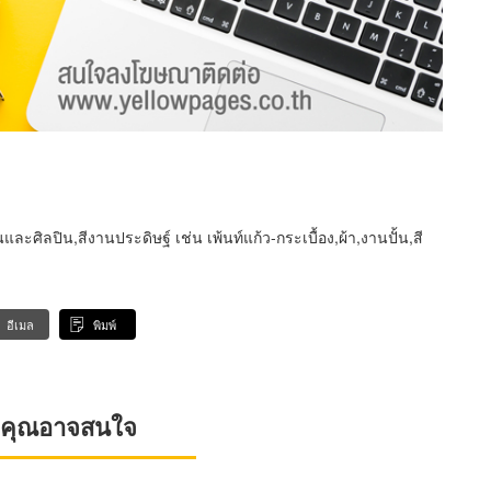
นและศิลปิน,สีงานประดิษฐ์ เช่น เพ้นท์แก้ว-กระเบื้อง,ผ้า,งานปั้น,สี
อีเมล
พิมพ์
ที่คุณอาจสนใจ