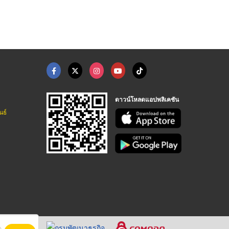
ดาวน์โหลดแอปพลิเคชัน
นธ์