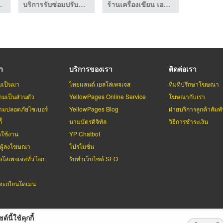
 เอกสยามพัฒนา
บริการรับซ่อมปรับปรุงโรงงาน - เอ็มซี เซอร์วิส เซลแอนด์เทรด
ร้านเครื่องเขียน เอกมัย เอกสยามพัฒนา
รา
บริการของเรา
ติดต่อเรา
มเป็นมา
ไทยแลนด์ เยลโล่เพจเจส
ทีมที่ปรึกษาโฆษณา
มเป็นส่วนตัว
YellowPages Online Service
โฆษณากับเรา
มปลอดภัยไซเบอร์
YellowPages Blog
ฝ่ายบริการลูกค้าสัมพั
้
นามบัตรดิจิทัล
วิธีการชำระเงิน
รใช้งาน
YP Chatbot
บผู้ลงโฆษณา
โปรโมชั่น
ลโล่เพจเจสทั่วโลก
รับทำเว็บไซต์ SEO
ะเบียนโดเมน
ต์นี้ใช้คุกกี้