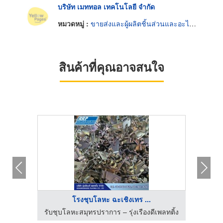
บริษัท เมททอล เทคโนโลยี จำกัด
หมวดหมู่ :
ขายส่งและผู้ผลิตชิ้นส่วนและอะไหล่รถยนต์
สินค้าที่คุณอาจสนใจ
โรงชุบโลหะ ฉะเชิงเทร ...
พลทติ้ง
รับชุบโลหะสมุทรปราการ – รุ่งเรืองดีเพลทติ้ง
รับชุบ