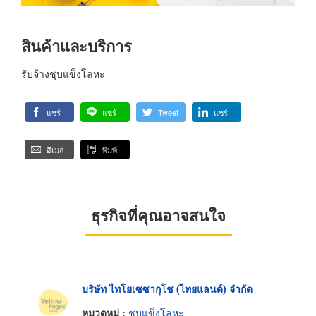
สินค้าและบริการ
รับจ้างชุบแข็งโลหะ
แชร์
แชร์
Tweet
แชร์
อีเมล
พิมพ์
ธุรกิจที่คุณอาจสนใจ
บริษัท ไทโยเซซากุโช (ไทยแลนด์) จำกัด
หมวดหมู่ :
ชุบแข็งโลหะ