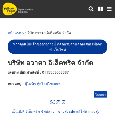
ข้าม
ไป
ยัง
เนื้อหา
หลัก
หน้าแรก
> บริษัท อวาตา อิเล็คทริค จำกัด
หากคุณเป็นเจ้าของกิจการนี้ ติดต่อรับส่วนลดพิเศษ! เพื่อจัด
ทำเว็บไซต์
บริษัท อวาตา อิเล็คทริค จำกัด
เลขทะเบียนพาณิชย์ :
0115553006367
หมวดหมู่ :
ตู้ไฟฟ้า ตู้สไลด์โฆษณา
โฆษณา
เอ็น.พี.ที.อิเล็กทริค ซัพพลาย - ขายส่งอุปกรณ์ไฟฟ้าแรงสูง-