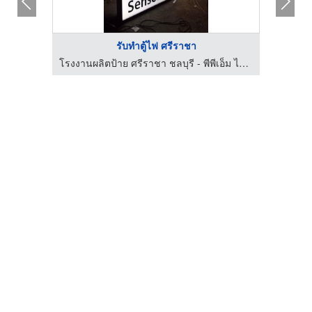
รับทำตู้ไฟ ศรีราชา
ตัดเลเซอร์ เจาะ พับ พ่นสี เหล็ก แผ่นโลหะ ชลบุรี - LJR lndustry
โรงงานผลิตป้าย ศรีราชา ชลบุรี - พีพีเอ็ม ไซน์แฟคตอรี่