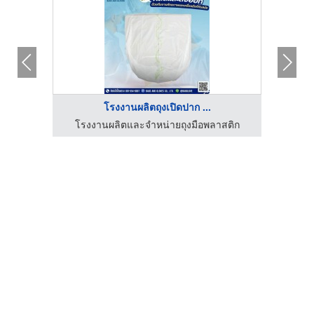
โรงงานผลิตถุงเปิดปาก ...
สติก
โรงงานผลิตและจำหน่ายถุงมือพลาสติก
โรง