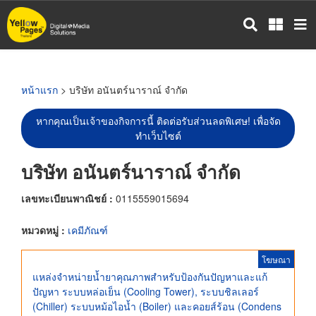
ข้าม
ไป
ยัง
เนื้อหา
หลัก
หน้าแรก
> บริษัท อนันตร์นาราณ์ จำกัด
หากคุณเป็นเจ้าของกิจการนี้ ติดต่อรับส่วนลดพิเศษ! เพื่อจัด
ทำเว็บไซต์
บริษัท อนันตร์นาราณ์ จำกัด
เลขทะเบียนพาณิชย์ :
0115559015694
หมวดหมู่ :
เคมีภัณฑ์
โฆษณา
แหล่งจำหน่ายน้ำยาคุณภาพสำหรับป้องกันปัญหาและแก้
ปัญหา ระบบหล่อเย็น (Cooling Tower), ระบบชิลเลอร์
(Chiller) ระบบหม้อไอน้ำ (Boiler) และคอยส์ร้อน (Condens