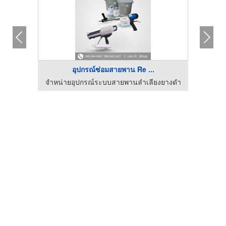
อุปกรณ์ซ่อมสายพาน Re ...
งยางดำ
จำหน่ายอุปกรณ์ระบบสายพานลำเลียงยางดำ
จำหน่